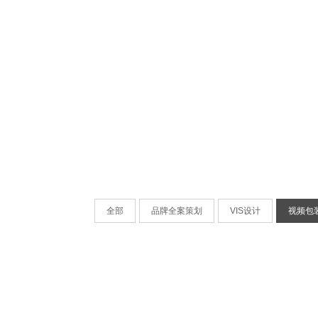
全部
品牌全案策划
VIS设计
视频包